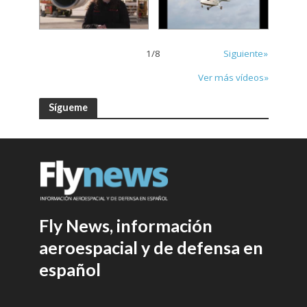
1
/
8
Siguiente»
Ver más vídeos»
Sígueme
Fly News, información
aeroespacial y de defensa en
español