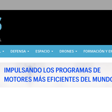
L
DEFENSA
ESPACIO
DRONES
FORMACIÓN Y E