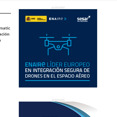
matic
ación
n