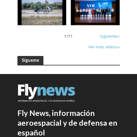
1
/
71
Siguiente»
Ver más vídeos»
Sígueme
Fly News, información
aeroespacial y de defensa en
español