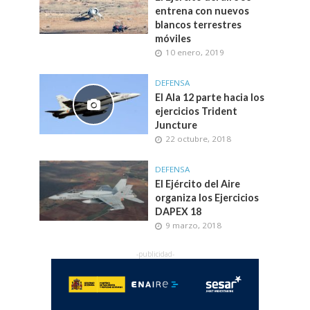
entrena con nuevos
blancos terrestres
móviles
10 enero, 2019
DEFENSA
El Ala 12 parte hacia los
ejercicios Trident
Juncture
22 octubre, 2018
DEFENSA
El Ejército del Aire
organiza los Ejercicios
DAPEX 18
9 marzo, 2018