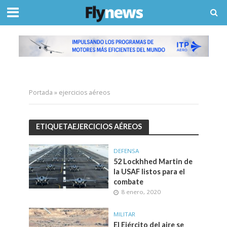
Portada
»
ejercicios aéreos
ETIQUETAEJERCICIOS AÉREOS
DEFENSA
52 Lockhhed Martin de
la USAF listos para el
combate
8 enero, 2020
MILITAR
El Ejército del aire se