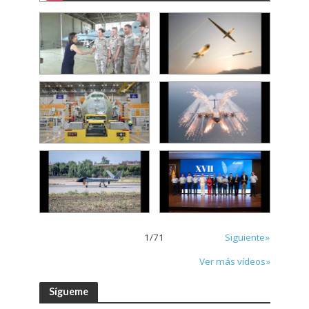
1
/
71
Siguiente»
Ver más vídeos»
Sígueme