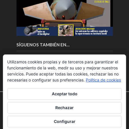
SÍGUENOS TAMBIÉN EN…
Utilizamos cookies propias y de terceros para garantizar el
funcionamiento de la web, medir su uso y mejorar nuestros
servicios. Puede aceptar todas las cookies, rechazar las no
necesarias o configurar sus preferencias.
Política de cookies
Aceptar todo
Utilizamos cookies para ofrecerte la mejor experiencia en
nuestra web.
Rechazar
Puedes aprender más sobre qué cookies utilizamos o
Copyright © 2018.Fly News.
Noticias aerospacial
/
Noticias
desactivarlas en los
ajustes
.
UAS aviación comercial
Configurar
Aceptar
Rechazar
Ajustes