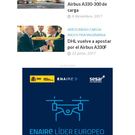
Airbus A330-300 de
carga
4 diciembre, 2017
AEROLINEAS
•
CARGA
•
INDUSTRIA
•
INGENIERIA
DHL vuelve a apostar
por el Airbus A330F
22 junio, 2017