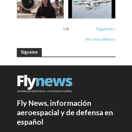
1
/
8
Siguiente»
Ver más vídeos»
Sígueme
Fly News, información
aeroespacial y de defensa en
español