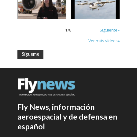
1
/
8
Siguiente»
Ver más vídeos»
Sígueme
Fly News, información
aeroespacial y de defensa en
español