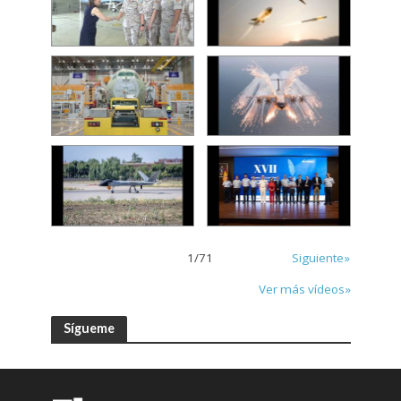
1
/
71
Siguiente»
Ver más vídeos»
Sígueme