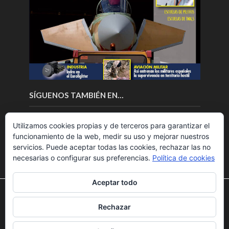
SÍGUENOS TAMBIÉN EN…
Utilizamos cookies propias y de terceros para garantizar el
funcionamiento de la web, medir su uso y mejorar nuestros
servicios. Puede aceptar todas las cookies, rechazar las no
necesarias o configurar sus preferencias.
Política de cookies
Aceptar todo
Utilizamos cookies para ofrecerte la mejor experiencia en
nuestra web.
Rechazar
Puedes aprender más sobre qué cookies utilizamos o
Copyright © 2018.Fly News.
Noticias aerospacial
/
Noticias
desactivarlas en los
ajustes
.
UAS aviación comercial