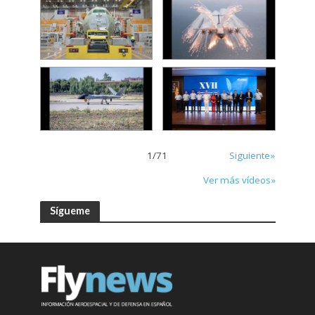
1
/
71
Siguiente»
Ver más vídeos»
Sígueme