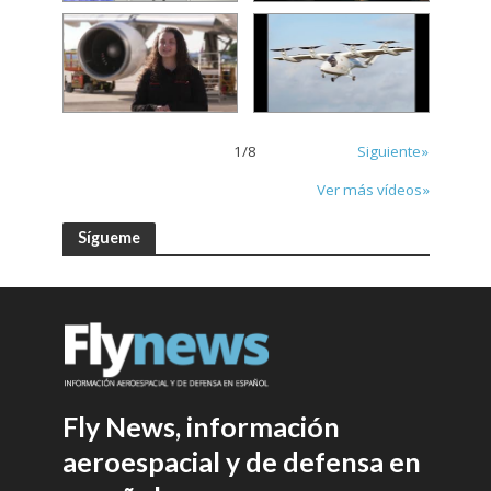
1
/
8
Siguiente»
Ver más vídeos»
Sígueme
Fly News, información
aeroespacial y de defensa en