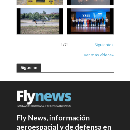
1
/
71
Siguiente»
Ver más vídeos»
Sígueme
Fly News, información
aeroespacial y de defensa en