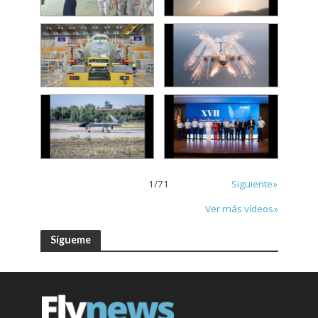
1
/
71
Siguiente»
Ver más vídeos»
Sígueme