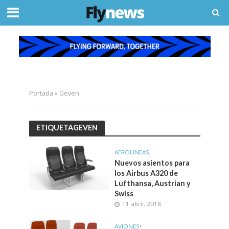
Portada
»
Geven
ETIQUETAGEVEN
AEROLINEAS
Nuevos asientos para
los Airbus A320 de
Lufthansa, Austrian y
Swiss
11 abril, 2018
AVIONES
•