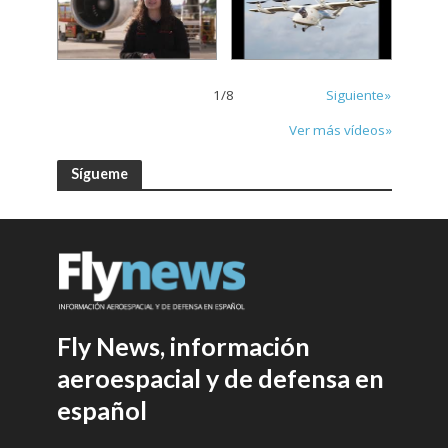
1
/
8
Siguiente»
Ver más vídeos»
Sígueme
Fly News, información
aeroespacial y de defensa en
español