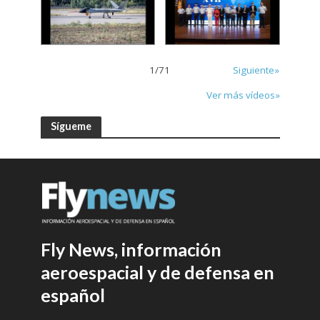
1
/
71
Siguiente»
Ver más vídeos»
Sígueme
Fly News, información
aeroespacial y de defensa en
español