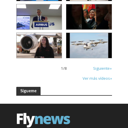
1
/
8
Siguiente»
Ver más vídeos»
Sígueme