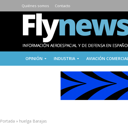
Quiénes somos
Contacto
OPINIÓN
INDUSTRIA
AVIACIÓN COMERCIA
Portada
»
huelga Barajas