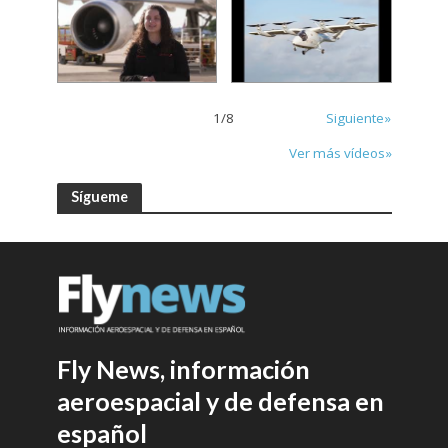
1
/
8
Siguiente»
Ver más vídeos»
Sígueme
Fly News, información
aeroespacial y de defensa en
español