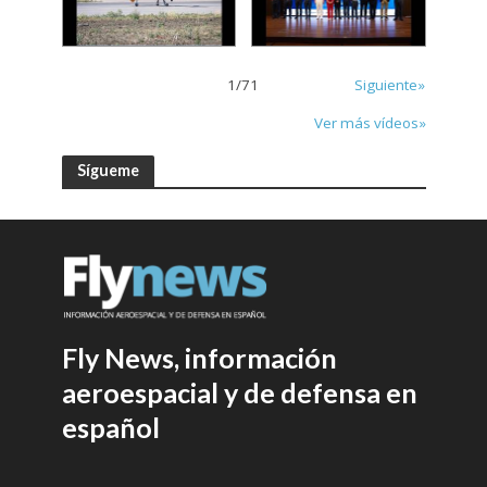
1
/
71
Siguiente»
Ver más vídeos»
Sígueme
Fly News, información
aeroespacial y de defensa en
español