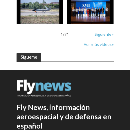
1
/
71
Siguiente»
Ver más vídeos»
Sígueme
Fly News, información
aeroespacial y de defensa en
español