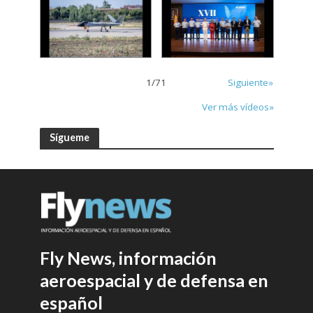
1
/
71
Siguiente»
Ver más vídeos»
Sígueme
Fly News, información
aeroespacial y de defensa en
español