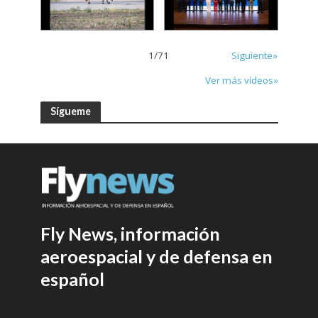
1
/
71
Siguiente»
Ver más vídeos»
Sígueme
Fly News, información
aeroespacial y de defensa en
español