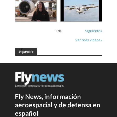
1
/
8
Siguiente»
Ver más vídeos»
Sígueme
Fly News, información
aeroespacial y de defensa en
español