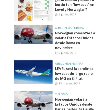
bordo tan “low cost” en
Level y Norwegian?
6 junio, 2017
AEROLINEAS
•
EUROPA
Norwegian comenzará a
volar a Estados Unidos
desde Roma en
noviembre
2 junio, 2017
AEROLINEAS
•
ESPAÑA
LEVEL será la aerolínea
low cost de largo radio
de IAG en El Prat
17 marzo, 2017
TURISMO
Norwegian volará a
Estados Unidos desde
París Charles De Gaulle