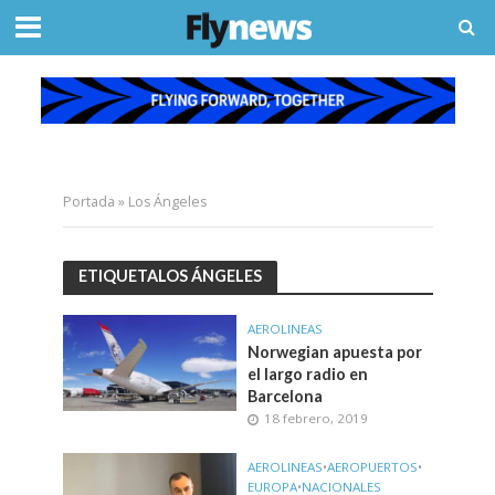
Portada
»
Los Ángeles
ETIQUETALOS ÁNGELES
AEROLINEAS
Norwegian apuesta por
el largo radio en
Barcelona
18 febrero, 2019
AEROLINEAS
•
AEROPUERTOS
•
EUROPA
•
NACIONALES