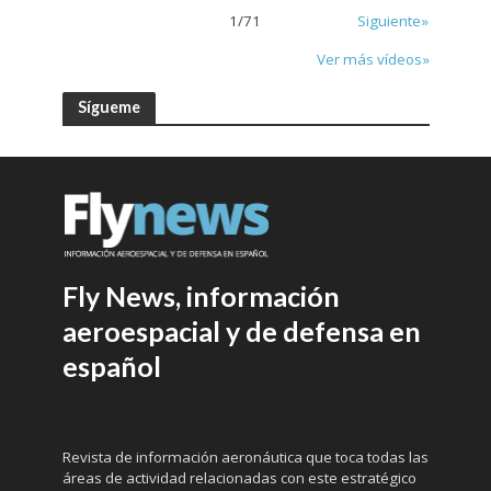
1
/
71
Siguiente»
Ver más vídeos»
Sígueme
Fly News, información
aeroespacial y de defensa en
español
Revista de información aeronáutica que toca todas las
áreas de actividad relacionadas con este estratégico