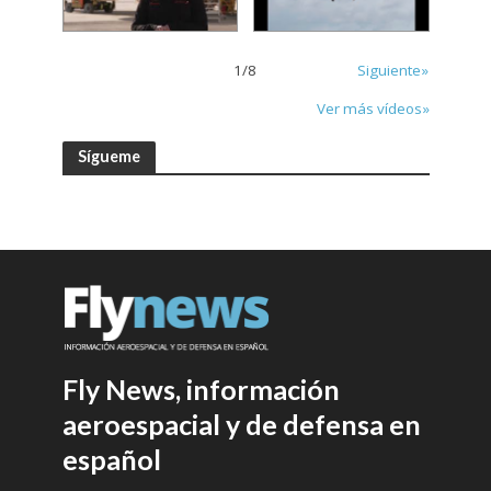
1
/
8
Siguiente»
Ver más vídeos»
Sígueme
Fly News, información
aeroespacial y de defensa en
español