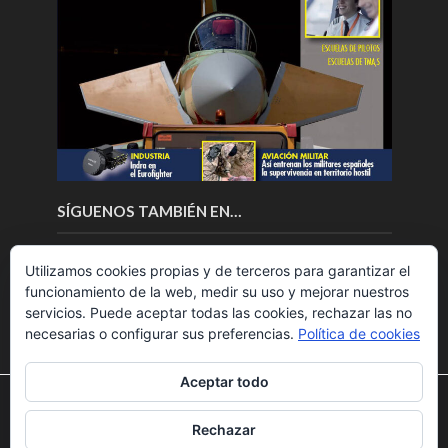
SÍGUENOS TAMBIÉN EN…
Utilizamos cookies propias y de terceros para garantizar el
funcionamiento de la web, medir su uso y mejorar nuestros
servicios. Puede aceptar todas las cookies, rechazar las no
necesarias o configurar sus preferencias.
Política de cookies
Aceptar todo
Utilizamos cookies para ofrecerte la mejor experiencia en
nuestra web.
Rechazar
Puedes aprender más sobre qué cookies utilizamos o
Copyright © 2018.Fly News.
Noticias aerospacial
/
Noticias