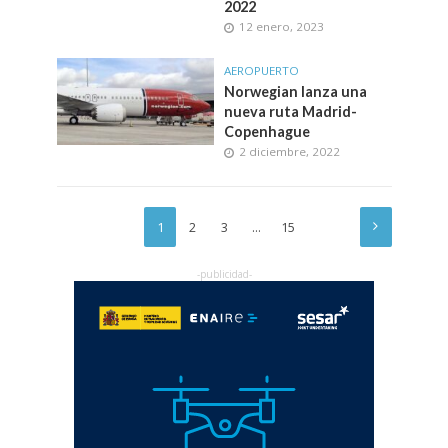
2022
12 enero, 2023
AEROPUERTO
Norwegian lanza una
nueva ruta Madrid-
Copenhague
2 diciembre, 2022
1
2
3
…
15