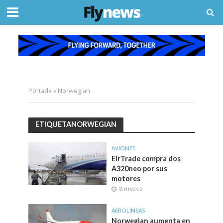
Portada
»
Norwegian
ETIQUETANORWEGIAN
AVIONES
EirTrade compra dos
A320neo por sus
motores
8 meses
AEROLINEAS
Norwegian aumenta en