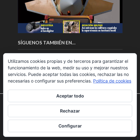
SÍGUENOS TAMBIÉN EN…
Utilizamos cookies propias y de terceros para garantizar el
funcionamiento de la web, medir su uso y mejorar nuestros
servicios. Puede aceptar todas las cookies, rechazar las no
necesarias o configurar sus preferencias.
Política de cookies
Aceptar todo
Utilizamos cookies para ofrecerte la mejor experiencia en
nuestra web.
Rechazar
Puedes aprender más sobre qué cookies utilizamos o
Copyright © 2018.Fly News.
Noticias aerospacial
/
Noticias
desactivarlas en los
ajustes
.
UAS aviación comercial
Configurar
Aceptar
Rechazar
Ajustes