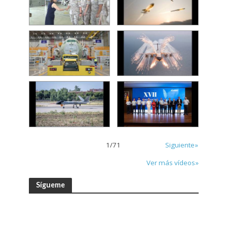
1
/
71
Siguiente»
Ver más vídeos»
Sígueme