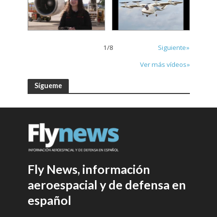
1
/
8
Siguiente»
Ver más vídeos»
Sígueme
Fly News, información
aeroespacial y de defensa en
español