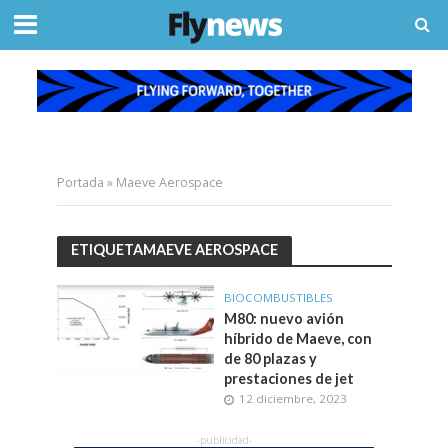
Portada
»
Maeve Aerospace
ETIQUETAMAEVE AEROSPACE
BIOCOMBUSTIBLES
M80: nuevo avión
híbrido de Maeve, con
de 80 plazas y
prestaciones de jet
12 diciembre, 2023