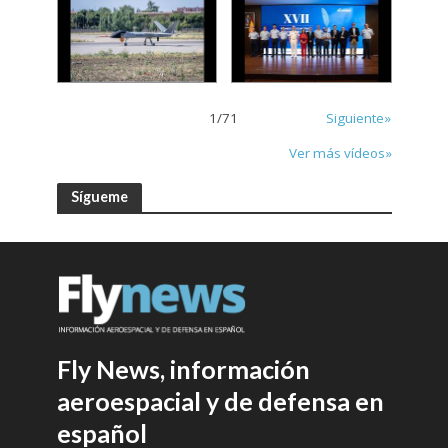
1
/
71
Siguiente»
Ver más vídeos»
Sígueme
Fly News, información
aeroespacial y de defensa en
español