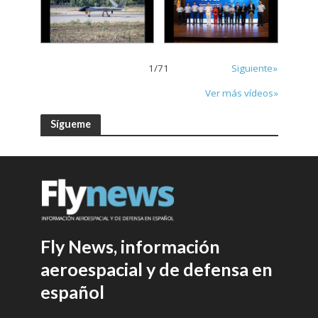
1
/
71
Siguiente»
Ver más vídeos»
Sígueme
Fly News, información
aeroespacial y de defensa en
español