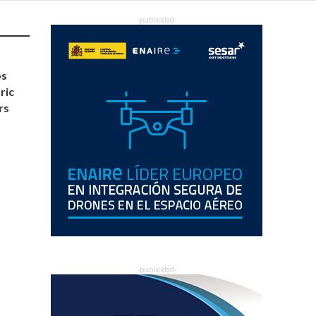
os
ric
rs