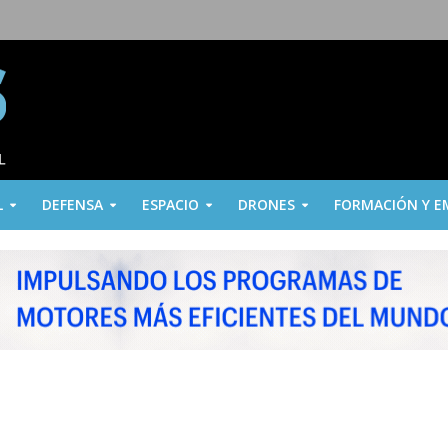
L
DEFENSA
ESPACIO
DRONES
FORMACIÓN Y E