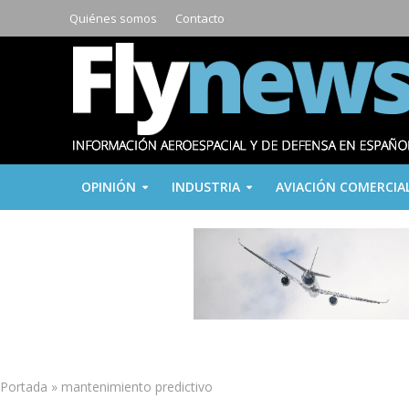
Quiénes somos
Contacto
OPINIÓN
INDUSTRIA
AVIACIÓN COMERCIA
Portada
»
mantenimiento predictivo