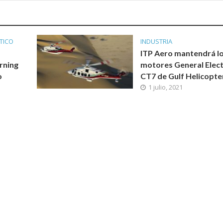
TICO
INDUSTRIA
ITP Aero mantendrá l
arning
motores General Elect
o
CT7 de Gulf Helicopte
1 julio, 2021