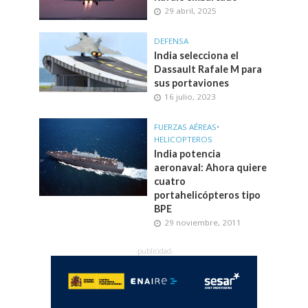
29 abril, 2025
DEFENSA
India selecciona el
Dassault Rafale M para
sus portaviones
16 julio, 2023
FUERZAS AÉREAS
•
HELICOPTEROS
India potencia
aeronaval: Ahora quiere
cuatro
portahelicópteros tipo
BPE
29 noviembre, 2011