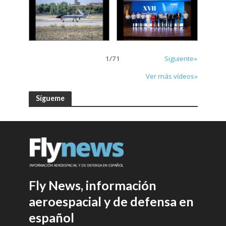
1
/
71
Siguiente»
Ver más vídeos»
Sígueme
Fly News, información
aeroespacial y de defensa en
español