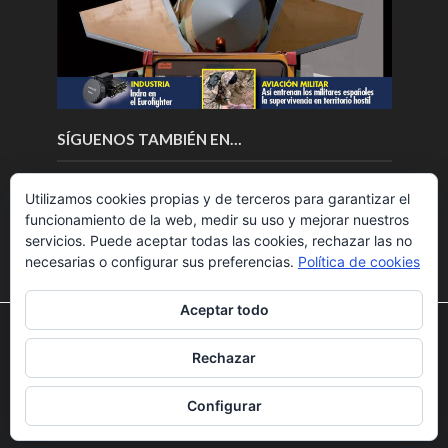
SÍGUENOS TAMBIÉN EN…
Utilizamos cookies propias y de terceros para garantizar el
funcionamiento de la web, medir su uso y mejorar nuestros
servicios. Puede aceptar todas las cookies, rechazar las no
necesarias o configurar sus preferencias.
Política de cookies
Aceptar todo
Utilizamos cookies para ofrecerte la mejor experiencia en
nuestra web.
Rechazar
Puedes aprender más sobre qué cookies utilizamos o
Copyright © 2018.Fly News.
Noticias aerospacial
/
Noticias
desactivarlas en los
ajustes
.
UAS aviación comercial
Configurar
Aceptar
Rechazar
Ajustes