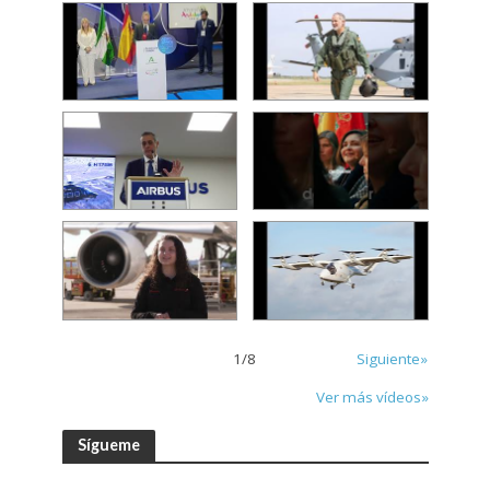
1
/
8
Siguiente»
Ver más vídeos»
Sígueme