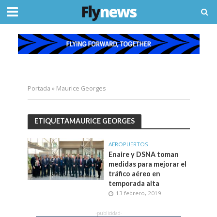
Portada
»
Maurice Georges
ETIQUETAMAURICE GEORGES
AEROPUERTOS
Enaire y DSNA toman
medidas para mejorar el
tráfico aéreo en
temporada alta
13 febrero, 2019