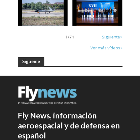
1
/
71
Siguiente»
Ver más vídeos»
Sígueme
Fly News, información
aeroespacial y de defensa en
español