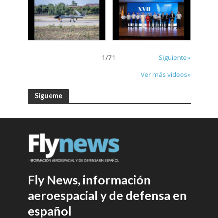
1
/
71
Siguiente»
Ver más vídeos»
Sígueme
Fly News, información
aeroespacial y de defensa en
español