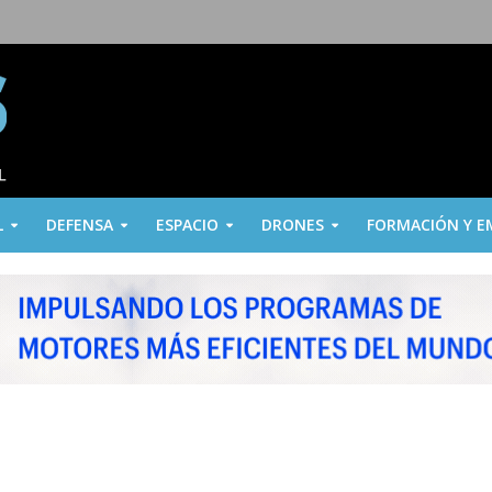
L
DEFENSA
ESPACIO
DRONES
FORMACIÓN Y E