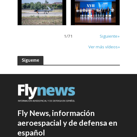
1
/
71
Siguiente»
Ver más vídeos»
Sígueme
Fly News, información
aeroespacial y de defensa en
español