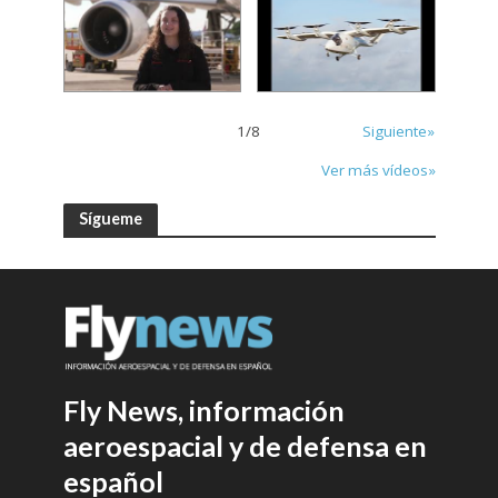
1
/
8
Siguiente»
Ver más vídeos»
Sígueme
Fly News, información
aeroespacial y de defensa en
español