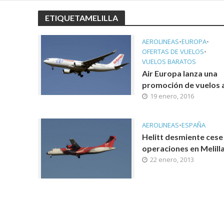
ETIQUETAMELILLA
AEROLINEAS
•
EUROPA
•
OFERTAS DE VUELOS
•
VUELOS BARATOS
Air Europa lanza una
promoción de vuelos 
19 enero, 2016
AEROLINEAS
•
ESPAÑA
Helitt desmiente cese
operaciones en Melill
22 enero, 2013