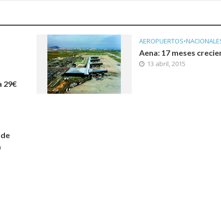
AEROPUERTOS
•
NACIONALE
Aena: 17 meses creci
13 abril, 2015
a 29€
 de
a