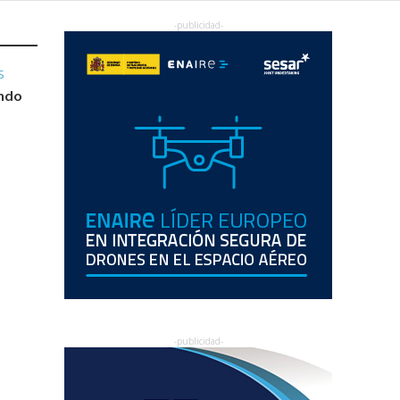
S
endo