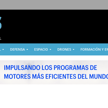
L
DEFENSA
ESPACIO
DRONES
FORMACIÓN Y E