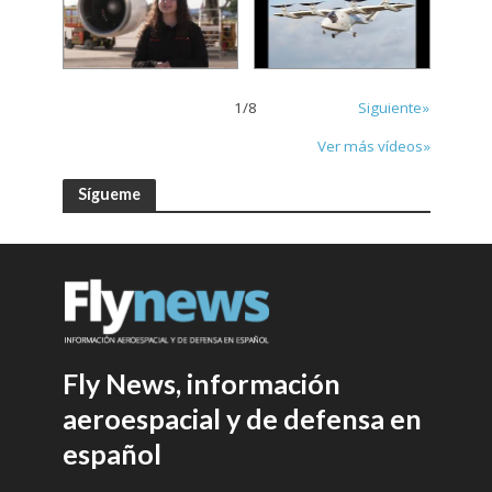
1
/
8
Siguiente»
Ver más vídeos»
Sígueme
Fly News, información
aeroespacial y de defensa en
español