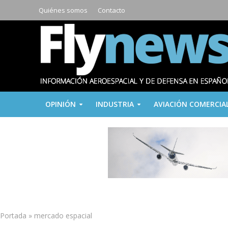
Quiénes somos
Contacto
OPINIÓN
INDUSTRIA
AVIACIÓN COMERCIA
Portada
»
mercado espacial