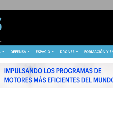
L
DEFENSA
ESPACIO
DRONES
FORMACIÓN Y E