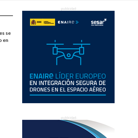
es se
o en