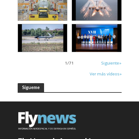
1
/
71
Siguiente»
Ver más vídeos»
Sígueme