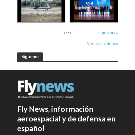
1
/
71
Siguiente»
Ver más vídeos»
Sígueme
Fly News, información
aeroespacial y de defensa en
español