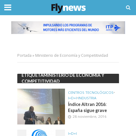
Portada
»
Ministerio de Economía y Competitividad
ETIQUETAMINISTERIO DE ECONOMÍA Y
COMPETITIVIDAD
CENTROS TECNOLÓGICOS
•
I+D+I
•
INDUSTRIA
Índice Altran 2016:
España sigue grave
28 noviembre, 2016
I+D+I