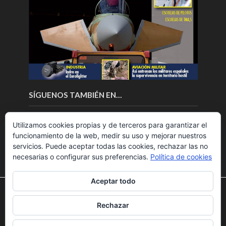
SÍGUENOS TAMBIÉN EN…
Utilizamos cookies propias y de terceros para garantizar el
funcionamiento de la web, medir su uso y mejorar nuestros
servicios. Puede aceptar todas las cookies, rechazar las no
necesarias o configurar sus preferencias.
Política de cookies
Aceptar todo
Utilizamos cookies para ofrecerte la mejor experiencia en
nuestra web.
Rechazar
Puedes aprender más sobre qué cookies utilizamos o
Copyright © 2018.Fly News.
Noticias aerospacial
/
Noticias
desactivarlas en los
ajustes
.
UAS aviación comercial