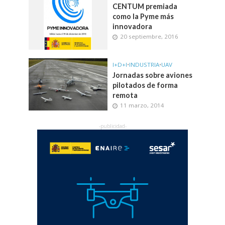
CENTUM premiada
como la Pyme más
innovadora
20 septiembre, 2016
I+D+I
•
INDUSTRIA
•
UAV
Jornadas sobre aviones
pilotados de forma
remota
11 marzo, 2014