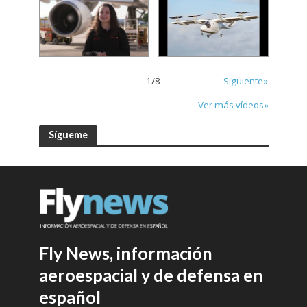
1
/
8
Siguiente»
Ver más vídeos»
Sígueme
Fly News, información
aeroespacial y de defensa en
español