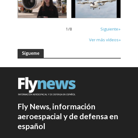
1
/
8
Siguiente»
Ver más vídeos»
Sígueme
Fly News, información
aeroespacial y de defensa en
español