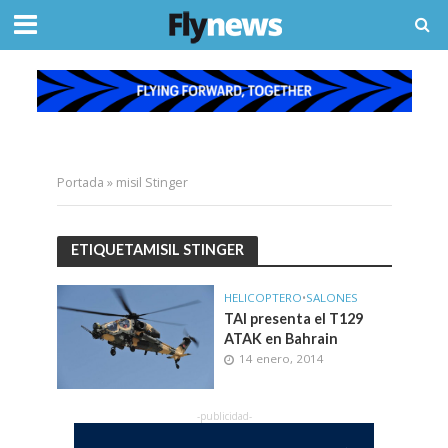
Portada
»
misil Stinger
ETIQUETAMISIL STINGER
HELICOPTERO
•
SALONES
TAI presenta el T129
ATAK en Bahrain
14 enero, 2014