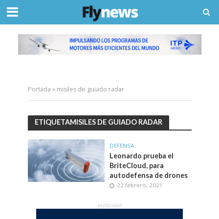
Portada
»
misiles de guiado radar
ETIQUETAMISILES DE GUIADO RADAR
DEFENSA
Leonardo prueba el
BriteCloud, para
autodefensa de drones
22 febrero, 2021