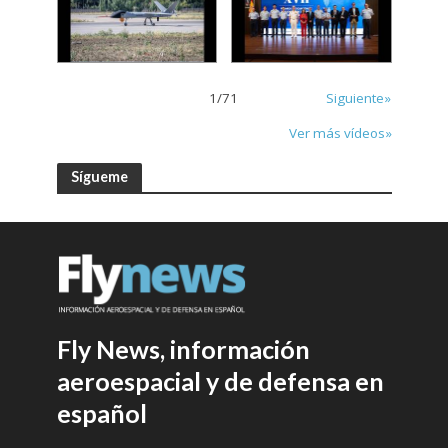
1
/
71
Siguiente»
Ver más vídeos»
Sígueme
Fly News, información
aeroespacial y de defensa en
español