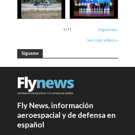
1
/
71
Siguiente»
Ver más vídeos»
Sígueme
Fly News, información
aeroespacial y de defensa en
español