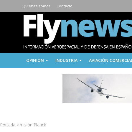
Quiénes somos
Contacto
OPINIÓN
INDUSTRIA
AVIACIÓN COMERCIA
Portada
»
mision Planck