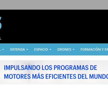
L
DEFENSA
ESPACIO
DRONES
FORMACIÓN Y E